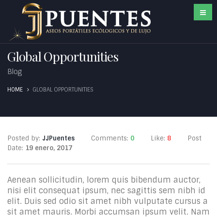
Global Opportunities
Blog
HOME
GLOBAL OPPORTUNITIES
Posted by:
JJPuentes
Comments:
0
Like:
8
Post
Date:
19 enero, 2017
Aenean sollicitudin, lorem quis bibendum auctor,
nisi elit consequat ipsum, nec sagittis sem nibh id
elit. Duis sed odio sit amet nibh vulputate cursus a
sit amet mauris. Morbi accumsan ipsum velit. Nam