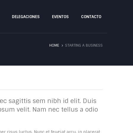
DELEGACIONES
EVENTOS
CONTACTO
HOME
STARTING A BUSINESS
c sagittis sem nibh id elit. Duis
sum velit. Nam nec tellus a odio
er risus luctus. Nunc et feugiat arcu, in placerat