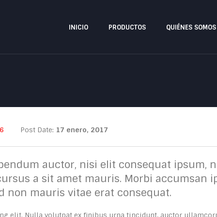
INICIO
PRODUCTOS
QUIÉNES SOMOS
6
Post Date:
17 enero, 2017
bendum auctor, nisi elit consequat ipsum, ne
cursus a sit amet mauris. Morbi accumsan ip
ed non mauris vitae erat consequat.
 elit. Nulla volutpat ex finibus urna tincidunt, auctor ullamcorp